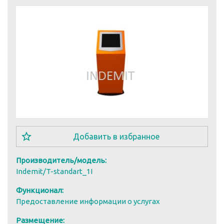
star_border
Добавить в избранное
Производитель/модель:
Indemit/T-standart_1I
Функционал:
Предоставление информации о услугах
Размещение: